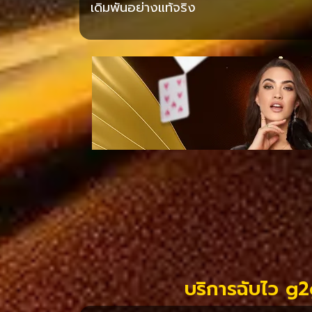
เดิมพันอย่างแท้จริง
บริการฉับไว g2