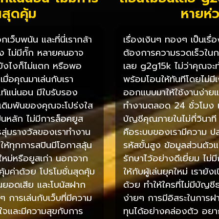
สุดคุ้ม
หายห่
กเว็บพนัน และที่นี่เรากล้า
เรื่องเงินๆ ทองๆ เป็นเรื่
ง ไม่มีกั๊ก หลายคนอาจ
ต้องการความรวดเร็วในการท
นยังไงก็ไม่แตก หรือพอ
เลย g2g15k ไม่ว่าคุณจะท
มื่อคุณมาเล่นกับเรา
พร้อมโอนให้ทันทีโดยไม่มี
งแท้แน่นอน มีใบรับรอง
ออกแบบมาให้ใช้งานง่ายแล
รเดิมพันของคุณจะโปร่งใส
ทำงานตลอด 24 ชั่วโมง เพ
ป็นหลัก ไม่มีการล็อคยูส
บัญชีคุณภายในไม่กี่วินาท
ารสุ่มรางวัลของเราทำงาน
คือระบบของเรามีความ ปล
ห้ทุกการสปินมีโอกาสลุ้น
รหัสขั้นสูง ข้อมูลส่วนตั
สใหม่หรือยูสเก่า นอกจาก
รักษาไว้อย่างดีเยี่ยม ไม
้มค่าด้วย โปรโมชั่นสุดคุ้ม
ให้กับผู้เล่นยุคใหม่ เราย
 คืนยอดเสีย และโบนัสฝาก
ด้วย ทำให้ใครที่ไม่มีบัญช
 การเล่นกับเว็บที่มีความ
ง่ายๆ การมีอิสระในการฝา
ยใจและมีความสุขกับการ
ทุนได้อย่างคล่องตัว อยา