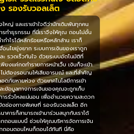
วง รองรับวอลเล็ต
องใหญ่ และเราเข้าใจดีว่านักเดิมพันทุกคน
ำธุรกรรม ที่นี่เราจึงให้คุณ ถอนไม่อั้น
ำกำไรได้หลักร้อยหรือหลักล้าน เราก็
เงื่อนไขยุ่งยาก ระบบการเงินของเราถูก
ะ รวดเร็วทันใจ ด้วยระบบอัตโนมัติที่
ียงแค่กดทำรายการหน้าเว็บ เงินก็จะเข้า
ี ไม่ต้องรอนานให้เสียอารมณ์ และที่สำคัญ
อดภัยหายห่วง ด้วยเทคโนโลยีการเข้า
วและข้อมูลทางการเงินของคุณจะถูกเก็บ
่มีการรั่วไหลแน่นอน เพื่ออำนวยความสะดวก
ังเปิดช่องทางพิเศษที่ รองรับวอลเล็ต อีก
ีธนาคารก็สามารถเข้ามาร่วมสนุกกับเราได้
กถอนแบบนี้ ช่วยให้คุณบริหารจัดการเงิน
กถอนตอนไหนก็ถอนได้ทันที นี่คือ