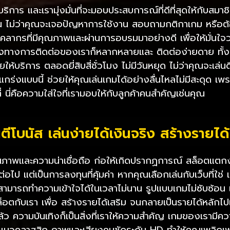
ิการ และเรามุ่งมั่นที่จะมอบประสบการณ์ที่ดีที่สุดให้กับสมา
่ว่าคุณจะเจอปัญหาการใช้งาน สอบถามกติกาเกม หรือต้อง
ุคลากรที่มีคุณภาพและผ่านการอบรมมาอย่างดี เพื่อให้มั่นใจ
งทางการติดต่อของเราก็หลากหลายและ ติดต่อง่ายดาย ทั้งท
ริการ ตลอดยี่สิบสี่ชั่วโมง ไม่มีวันหยุด ไม่ว่าคุณจะเล่นดึ
งแกร่งแบบนี้ ช่วยให้คุณเล่นเกมได้อย่างลื่นไหลไม่มีสะดุด เ
 นี่คือความใส่ใจที่เรามอบให้กับลูกค้าคนสำคัญเช่นคุณ
โบนัส เล่นง่ายได้เงินจริง สร้างรายได้
และความน่าเชื่อถือ ก่อให้เกิดปรากฏการณ์ สล็อตแตกง่าย
ต่อไป แต่เป็นการลงทุนที่คุ้มค่า หากคุณเลือกเล่นกับเว็บที่ใ
อนก็สามารถทำความเข้าใจได้ในเวลาไม่นาน รูปแบบเกมไม่ซับซ้
ตกับเรา เพื่อ สร้างรายได้เสริม จนกลายเป็นรายได้หลักไปแ
 ความบันเทิงก็เป็นสิ่งที่เราให้ความสำคัญ เกมของเรามีควา