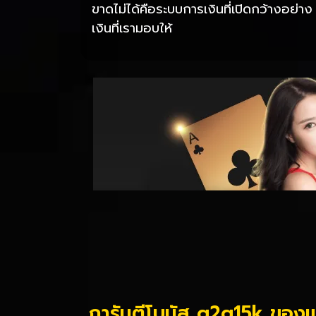
ขาดไม่ได้คือระบบการเงินที่เปิดกว้างอย่าง 
เงินที่เรามอบให้
การันตีโบนัส g2g15k ของแท