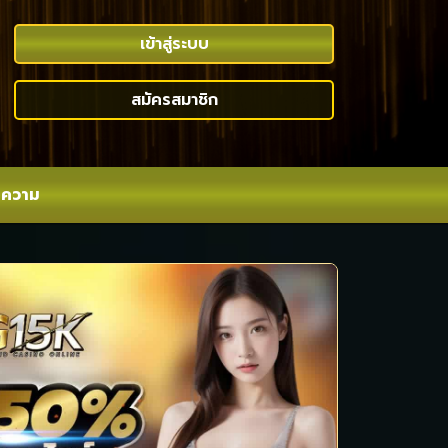
เข้าสู่ระบบ
สมัครสมาชิก
ความ