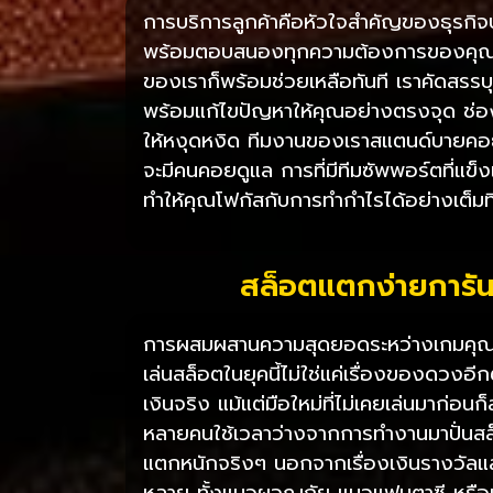
การบริการลูกค้าคือหัวใจสำคัญของธุรกิจบร
พร้อมตอบสนองทุกความต้องการของคุณ ไม
ของเราก็พร้อมช่วยเหลือทันที เราคัดสรรบ
พร้อมแก้ไขปัญหาให้คุณอย่างตรงจุด ช่อ
ให้หงุดหงิด ทีมงานของเราสแตนด์บายคอยให้บ
จะมีคนคอยดูแล การที่มีทีมซัพพอร์ตที่แข็
ทำให้คุณโฟกัสกับการทำกำไรได้อย่างเต็มที่
สล็อตแตกง่ายการันตี
การผสมผสานความสุดยอดระหว่างเกมคุณภาพ
เล่นสล็อตในยุคนี้ไม่ใช่แค่เรื่องของดวงอีก
เงินจริง แม้แต่มือใหม่ที่ไม่เคยเล่นมาก่
หลายคนใช้เวลาว่างจากการทำงานมาปั่นสล็อ
แตกหนักจริงๆ นอกจากเรื่องเงินรางวัลแล้ว